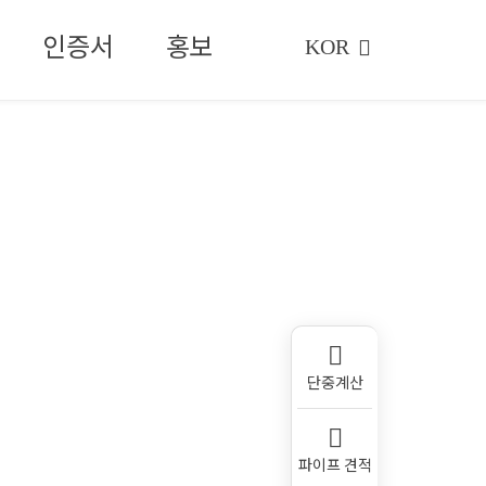
인증서
홍보
KOR
단중계산
파이프 견적